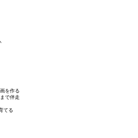
い
画を作る
まで伴走
て育てる