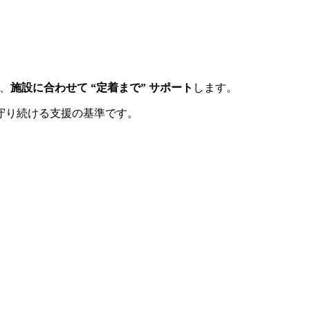
ね、
施設に合わせて “定着まで” サポート
します。
守り続ける支援の基準です。