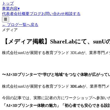
トップ
事業内容
▾
代表者
会社概要
ブログ
お問い合わせ
相談する
☰
← ブログ一覧へ戻る
メディア
【メディア掲載】ShareLabにて、sun
株式会社sunUが展開する教育ブランド 3DLabが、業界専門メデ
〜AI×3Dプリンターで“学びと地域”をつなぐ体験が広がって
株式会社sunUが展開する教育ブランド
3DLab
が、業界専門メデ
今回の記事では、実際に記者の方にワークショップへ参加い
「AI×3Dプリンター体験の魅力」「初心者でも安心できる