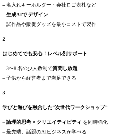
– 名入れキーホルダー・会社ロゴ表札など
–
生成AIで デザイン
– 試作品や販促グッズを最小コストで製作
2
はじめてでも安心！レベル別サポート
– 3〜8 名の少人数制で
質問し放題
– 子供から経営者まで満足できる
3
学びと遊びを融合した“次世代ワークショップ”
–
論理的思考 × クリエイティビティ
を同時強化
– 最先端、話題のAIビジネスが学べる