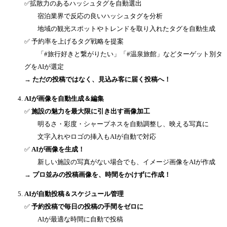
✅拡散力のあるハッシュタグを自動選出
宿泊業界で反応の良いハッシュタグを分析
地域の観光スポットやトレンドを取り入れたタグを自動生成
✅ 予約率を上げるタグ戦略を提案
「#旅行好きと繋がりたい」「#温泉旅館」などターゲット別タ
グをAIが選定
→ ただの投稿ではなく、見込み客に届く投稿へ！
AIが画像を自動生成＆編集
✅
施設の魅力を最大限に引き出す画像加工
明るさ・彩度・シャープネスを自動調整し、映える写真に
文字入れやロゴの挿入もAIが自動で対応
✅
AIが画像を生成！
新しい施設の写真がない場合でも、イメージ画像をAIが作成
→ プロ並みの投稿画像を、時間をかけずに作成！
AIが自動投稿＆スケジュール管理
✅
予約投稿で毎日の投稿の手間をゼロに
AIが最適な時間に自動で投稿