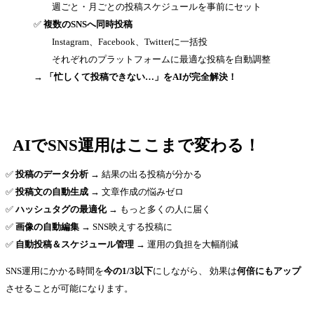
週ごと・月ごとの投稿スケジュールを事前にセット
✅
複数のSNSへ同時投稿
Instagram、Facebook、Twitterに一括投
それぞれのプラットフォームに最適な投稿を自動調整
→ 「忙しくて投稿できない…」をAIが完全解決！
AIでSNS運用はここまで変わる！
✅
投稿のデータ分析
→ 結果の出る投稿が分かる
✅
投稿文の自動生成
→ 文章作成の悩みゼロ
✅
ハッシュタグの最適化
→ もっと多くの人に届く
✅
画像の自動編集
→ SNS映えする投稿に
✅
自動投稿＆スケジュール管理
→ 運用の負担を大幅削減
SNS運用にかかる時間を
今の1/3以下
にしながら、 効果は
何倍にもアップ
させることが可能になります。